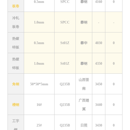
0.5mm
SPCC
攀钢
4160
0
板卷
冷轧
1.0mm
SPCC
攀钢
-
-
板卷
热镀
0.5mm
St01Z
攀华
4030
0
锌板
热镀
1.0mm
St01Z
攀钢
4350
0
锌板
山西晋
角钢
50*50*5mm
Q235B
3450
0
南
广西翅
槽钢
16#
Q235B
3440
0
冀
工字
25#
Q235B
日照
3430
0
钢