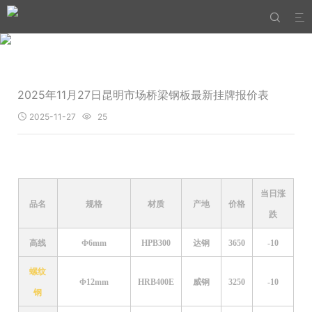


2025年11月27日昆明市场桥梁钢板最新挂牌报价表
2025-11-27
25


当日涨
品名
规格
材质
产地
价格
跌
高线
Φ6mm
HPB300
达钢
3650
-10
螺纹
Φ12mm
HRB400E
威钢
3250
-10
钢