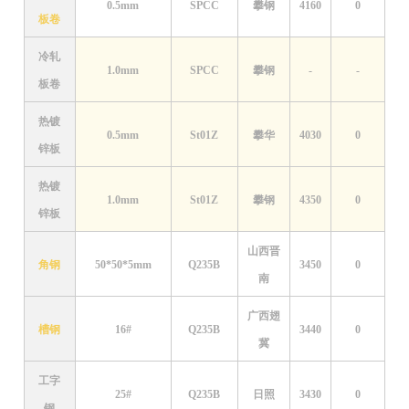
0.5mm
SPCC
攀钢
4160
0
板卷
冷轧
1.0mm
SPCC
攀钢
-
-
板卷
热镀
0.5mm
St01Z
攀华
4030
0
锌板
热镀
1.0mm
St01Z
攀钢
4350
0
锌板
山西晋
角钢
50*50*5mm
Q235B
3450
0
南
广西翅
槽钢
16#
Q235B
3440
0
冀
工字
25#
Q235B
日照
3430
0
钢