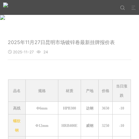


2025年11月27日昆明市场镀锌卷最新挂牌报价表
2025-11-27
24


当日涨
品名
规格
材质
产地
价格
跌
高线
Φ6mm
HPB300
达钢
3650
-10
螺纹
Φ12mm
HRB400E
威钢
3250
-10
钢