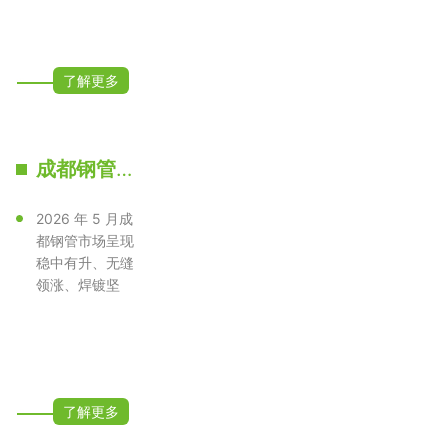
了解更多
成都钢管批发 大厂正品 规格齐全｜2026 年 5 月行情走势与价格预测
2026 年 5 月成
都钢管市场呈现
稳中有升、无缝
领涨、焊镀坚
挺、现货偏紧的
格局，成渝双···
了解更多