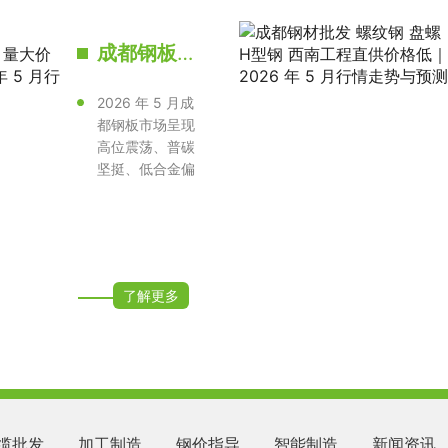
成都钢板批发 Q235B/Q355B 现货 量大价优当日发货｜2026 年 5 月行情走势与价格预测
2026 年 5 月成
都钢板市场呈现
高位震荡、普碳
坚挺、低合金偏
强、现货充足的
格局，成渝···
了解更多
缆批发
加工制造
钢价指导
智能制造
新闻资讯