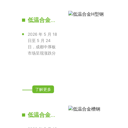
低温合金角钢
2026 年 5 月 18
日至 5 月 24
日，成都中厚板
市场呈现涨跌分
化、厚薄规格走
势迥异的格···
了解更多
低温合金工字钢