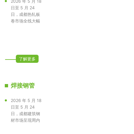
2026 年 5 月 18
日至 5 月 24
日，成都热轧板
卷市场全线大幅
下挫，Q235B
普碳卷、Q35···
了解更多
焊接钢管
2026 年 5 月 18
日至 5 月 24
日，成都建筑钢
材市场呈现周内
持续下行、全品
类普跌态势···