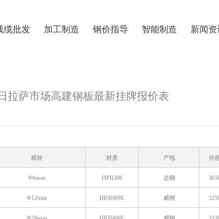
线缆批发
加工制造
钢价指导
智能制造
新闻资
月27日拉萨市场高建钢板最新挂牌报价表
规格
材质
产地
价
Φ6mm
HPB300
达钢
365
Φ12mm
HRB400E
威钢
325
Φ20mm
HRB400E
威钢
323