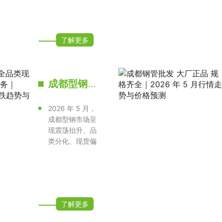
了解更多
成都型钢批发国标全品类现货 工程配送一站式服务｜2026 年 5 月行情涨跌趋势与价格预测
2026 年 5 月，
成都型钢市场呈
现震荡抬升、品
类分化、现货偏
紧的运行特征，
H 型钢领涨···
了解更多