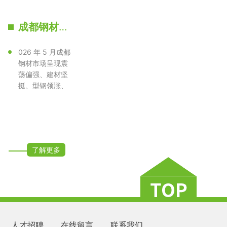
成都钢材批发 螺纹钢 盘螺 H型钢 西南工程直供价格低｜2026 年 5 月行情走势与预测
026 年 5 月成都
钢材市场呈现震
荡偏强、建材坚
挺、型钢领涨、
现货紧平衡格
局，成渝双城···
了解更多
人才招聘
在线留言
联系我们