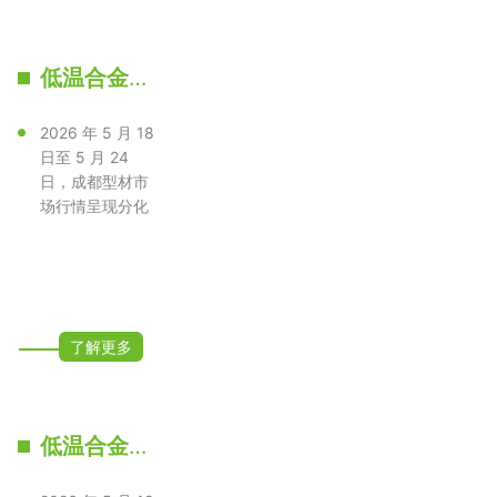
低温合金H型钢
2026 年 5 月 18
日至 5 月 24
日，成都型材市
场行情呈现分化
运行态势，整体
以偏弱下调···
了解更多
低温合金槽钢