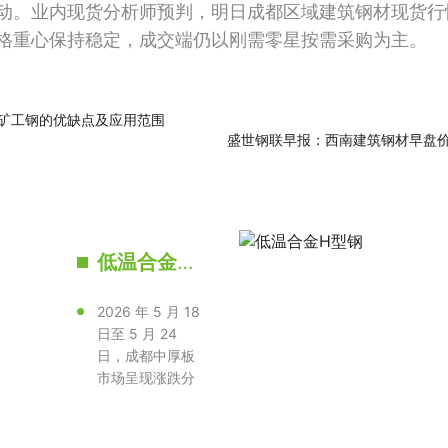
动。业内现货分析师预判，明日成都区域建筑钢材现货行
格重心保持稳定，成交端仍以刚需零星按需采购为主。
矿工钢的优缺点及应用范围
盛世钢联早报：西南建筑钢材早盘
低温合金角钢
2026 年 5 月 18
日至 5 月 24
日，成都中厚板
市场呈现涨跌分
化、厚薄规格走
势迥异的格···