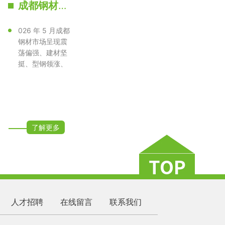
成都钢材批发 螺纹钢 盘螺 H型钢 西南工程直供价格低｜2026 年 5 月行情走势与预测
026 年 5 月成都
钢材市场呈现震
荡偏强、建材坚
挺、型钢领涨、
现货紧平衡格
局，成渝双城···
了解更多
人才招聘
在线留言
联系我们