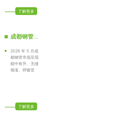
了解更多
成都钢管批发 大厂正品 规格齐全｜2026 年 5 月行情走势与价格预测
2026 年 5 月成
都钢管市场呈现
稳中有升、无缝
领涨、焊镀坚
挺、现货偏紧的
格局，成渝双···
了解更多