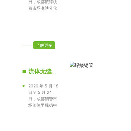
日，成都镀锌板
卷市场涨跌分化
明显，不同钢
厂、锌层、花···
了解更多
流体无缝钢管
2026 年 5 月 18
日至 5 月 24
日，成都钢管市
场整体呈现稳中
上行态势，主流
流体管、结···