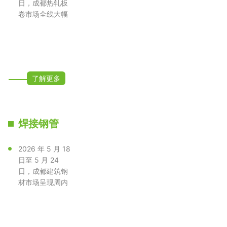
日，成都热轧板
卷市场全线大幅
下挫，Q235B
普碳卷、Q35···
了解更多
焊接钢管
2026 年 5 月 18
日至 5 月 24
日，成都建筑钢
材市场呈现周内
持续下行、全品
类普跌态势···