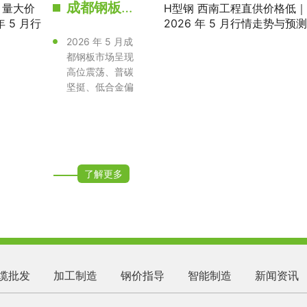
成都钢板批发 Q235B/Q355B 现货 量大价优当日发货｜2026 年 5 月行情走势与价格预测
2026 年 5 月成
都钢板市场呈现
高位震荡、普碳
坚挺、低合金偏
强、现货充足的
格局，成渝···
了解更多
缆批发
加工制造
钢价指导
智能制造
新闻资讯